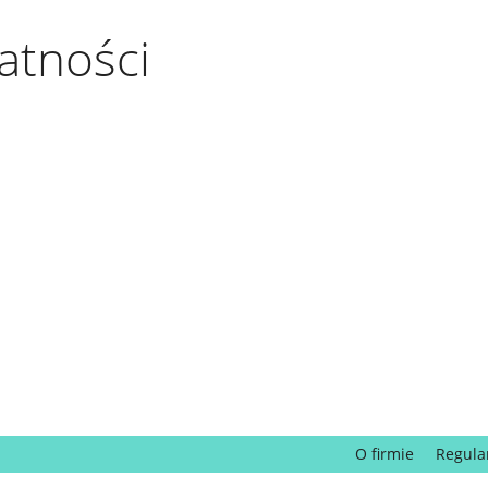
atności
O firmie
Regula